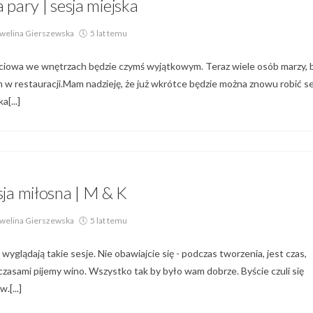
a pary | sesja miejska
welina Gierszewska
5 lat temu
djęciowa we wnętrzach będzie czymś wyjątkowym. Teraz wiele osób marzy, 
 w restauracji.Mam nadzieję, że już wkrótce będzie można znowu robić s
[...]
Par,
Sesja Małżeńska,
Sesja Narzeczeńska
sja miłosna | M & K
welina Gierszewska
5 lat temu
e wyglądają takie sesje. Nie obawiajcie się - podczas tworzenia, jest czas,
zasami pijemy wino. Wszystko tak by było wam dobrze. Byście czuli się
[...]