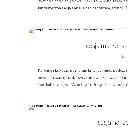
By zrobić sesję zdjęciową? Tak! TAAAAK! Tak właśnie 
fantastyczna sesja sensualna! Zachęcam, zróbci[...]
sesja małżeńsk
E
Karolinę i Łukasza poznałam kilka lat temu, podczas
powinien pamiętać dziewczynę z wielkim wiankiem n
spotkaliśmy się we Wrocławiu. Przyjechali specjalnie 
Blo
sesja narz