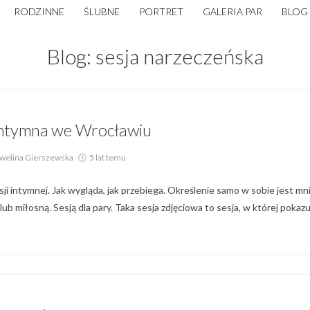
RODZINNE
ŚLUBNE
PORTRET
GALERIA PAR
BLOG
Blog: sesja narzeczeńska
Blog,
Galeria Par
 intymna we Wrocławiu
welina Gierszewska
5 lat temu
ji intymnej. Jak wygląda, jak przebiega. Określenie samo w sobie jest mni
b miłosną. Sesją dla pary. Taka sesja zdjęciowa to sesja, w której pokazu
Blog,
Galeria Par