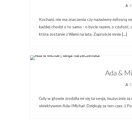
E
Kochani, nie ma znaczenia czy nazwiemy miłosną ses
każdej chodzi o to samo - o bycie razem, o czułość, 
która zostanie z Wami na lata. Zaproście mnie [...]
Blog,
Ada & Mi
E
Gdy w głowie zrodziła mi się ta sesja, muzycznie za 
obiektywem Ada i Michał. Dziękuję za ten czas :) P