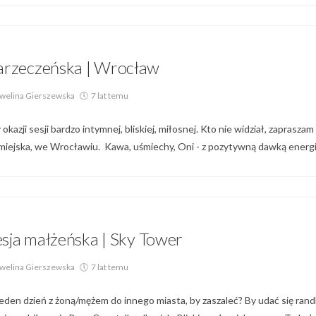
Blog
narzeczeńska | Wrocław
welina Gierszewska
7 lat temu
 okazji sesji bardzo intymnej, bliskiej, miłosnej. Kto nie widział, zapraszam
 miejska, we Wrocławiu. Kawa, uśmiechy, Oni - z pozytywną dawką energii
Par,
Sesja Małżeńska,
Sesja Narzeczeńska
esja małżeńska | Sky Tower
welina Gierszewska
7 lat temu
jeden dzień z żoną/mężem do innego miasta, by zaszaleć? By udać się ran