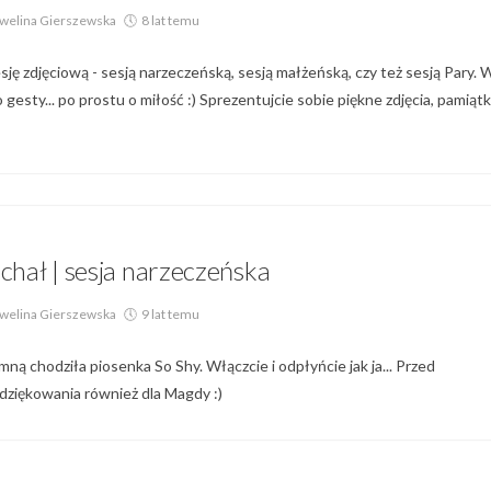
welina Gierszewska
8 lat temu
ję zdjęciową - sesją narzeczeńską, sesją małżeńską, czy też sesją Pary. 
o gesty... po prostu o miłość :) Sprezentujcie sobie piękne zdjęcia, pamiąt
Galeria Par,
Sesja Narzeczeńska
chał | sesja narzeczeńska
welina Gierszewska
9 lat temu
mną chodziła piosenka So Shy. Włączcie i odpłyńcie jak ja... Przed
odziękowania również dla Magdy :)