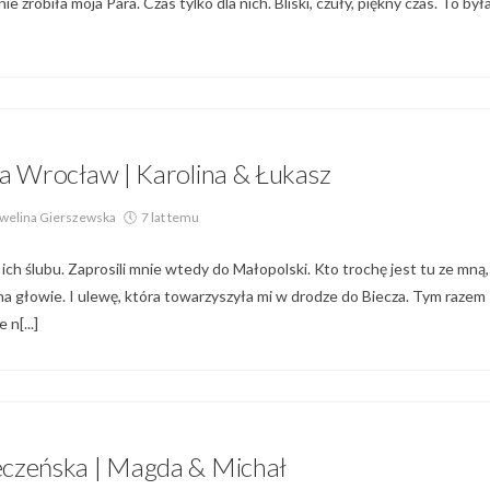
zrobiła moja Para. Czas tylko dla nich. Bliski, czuły, piękny czas. To był
Blog
a Wrocław | Karolina & Łukasz
welina Gierszewska
7 lat temu
 ich ślubu. Zaprosili mnie wtedy do Małopolski. Kto trochę jest tu ze mną,
a głowie. I ulewę, która towarzyszyła mi w drodze do Biecza. Tym razem
n[...]
g,
Galeria Par,
Sesja Małżeńska
eczeńska | Magda & Michał