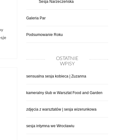
Sesja Narzeczeńska
Galeria Par
by
Podsumowanie Roku
esje
OSTATNIE
WPISY
sensualna sesja kobieca | Zuzanna
kameralny ślub w Warsztat Food and Garden
zdjęcia z warsztatów | sesja wizerunkowa
sesja intymna we Wrocławiu