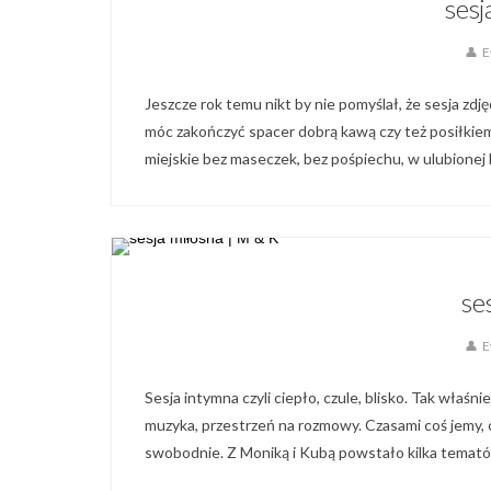
sesj
E
Jeszcze rok temu nikt by nie pomyślał, że sesja z
móc zakończyć spacer dobrą kawą czy też posiłkiem
miejskie bez maseczek, bez pośpiechu, w ulubionej ka
Blog,
Galeria 
se
E
Sesja intymna czyli ciepło, czule, blisko. Tak właśni
muzyka, przestrzeń na rozmowy. Czasami coś jemy, c
swobodnie. Z Moniką i Kubą powstało kilka tematów.