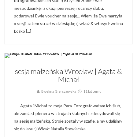
fotografowałam ich ślub :) Krzysiek zrobił Ewie
niespodziankę i z okazji pierwszej rocznicy ślubu,
podarował Ewie voucher na sesję... Wiem, że Ewa marzyła
o sesji, zatem strzał w dziesiątkę :) wizaż & włosy: Ewelina
Łośko [...]
Blog,
Sesja Małżeńska,
Sesja Narzeczeńska,
Sesja Plenerowa
sesja małżeńska Wrocław | Agata &
Michał
Ewelina Gierszewska
11 lat temu
...... Agata i Michał to moja Para. Fotografowałam ich ślub,
ale zamiast pleneru w strojach ślubnych, zdecydowali się
na sesję małżeńską. Stroje zostały w szafie, a my udaliśmy
się do lasu :) Wizaż: Natalia Stawiarska