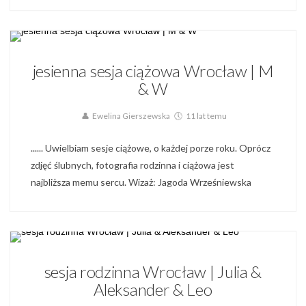
Blog,
Sesja Rodzinna,
Zdjęcia ciążowe,
Zdjęcia Rodzinne
jesienna sesja ciążowa Wrocław | M
& W
Ewelina Gierszewska
11 lat temu
...... Uwielbiam sesje ciążowe, o każdej porze roku. Oprócz
zdjęć ślubnych, fotografia rodzinna i ciążowa jest
najbliższa memu sercu. Wizaż: Jagoda Wrześniewska
Blog,
Sesja Rodzinna,
Zdjęcia Rodzinne
sesja rodzinna Wrocław | Julia &
Aleksander & Leo