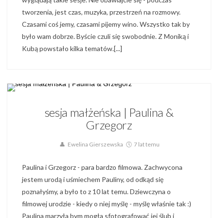
tworzenia, jest czas, muzyka, przestrzeń na rozmowy.
Czasami coś jemy, czasami pijemy wino. Wszystko tak by
było wam dobrze. Byście czuli się swobodnie. Z Moniką i
Kubą powstało kilka tematów.[...]
Galeria Par,
Sesja Małżeńska,
Sesja Narzeczeńska
sesja małżeńska | Paulina &
Grzegorz
Ewelina Gierszewska
7 lat temu
Paulina i Grzegorz - para bardzo filmowa. Zachwycona
jestem urodą i uśmiechem Pauliny, od odkąd się
poznałyśmy, a było to z 10 lat temu. Dziewczyna o
filmowej urodzie - kiedy o niej myślę - myślę właśnie tak :)
Paulina marzyła bym mogła sfotografować jej ślub i