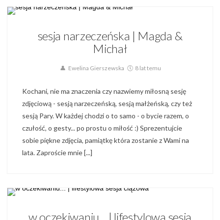
Blog,
Galeria Par,
Sesja Małżeńska
sesja narzeczeńska | Magda &
Michał
Ewelina Gierszewska
8 lat temu
Kochani, nie ma znaczenia czy nazwiemy miłosną sesję
zdjęciową - sesją narzeczeńską, sesją małżeńską, czy też
sesją Pary. W każdej chodzi o to samo - o bycie razem, o
czułość, o gesty... po prostu o miłość :) Sprezentujcie
sobie piękne zdjęcia, pamiątkę która zostanie z Wami na
lata. Zaproście mnie [...]
Blog,
Zdjęcia ciążowe,
Zdjęcia Rodzinne
w oczekiwaniu... | lifestylowa sesja