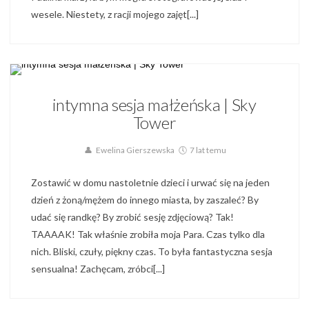
wesele. Niestety, z racji mojego zajęt[...]
Blog,
Galeria Par,
Sesja Małżeńska,
Sesja Narzeczeńska
intymna sesja małżeńska | Sky
Tower
Ewelina Gierszewska
7 lat temu
Zostawić w domu nastoletnie dzieci i urwać się na jeden
dzień z żoną/mężem do innego miasta, by zaszaleć? By
udać się randkę? By zrobić sesję zdjęciową? Tak!
TAAAAK! Tak właśnie zrobiła moja Para. Czas tylko dla
nich. Bliski, czuły, piękny czas. To była fantastyczna sesja
sensualna! Zachęcam, zróbci[...]