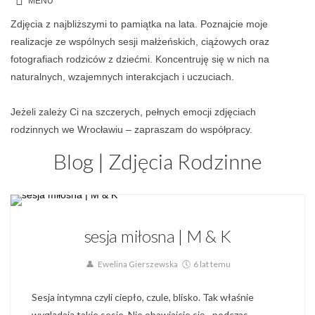
Zdjęcia z najbliższymi to pamiątka na lata. Poznajcie moje
realizacje ze wspólnych sesji małżeńskich, ciążowych oraz
fotografiach rodziców z dziećmi. Koncentruję się w nich na
naturalnych, wzajemnych interakcjach i uczuciach.
Jeżeli zależy Ci na szczerych, pełnych emocji zdjęciach
rodzinnych we Wrocławiu – zapraszam do współpracy.
Blog | Zdjęcia Rodzinne
Blog,
Galeria Par,
Sesja Małżeńska,
Sesja Narzeczeńska
sesja miłosna | M & K
Ewelina Gierszewska
6 lat temu
Sesja intymna czyli ciepło, czule, blisko. Tak właśnie
wyglądają takie sesje. Nie obawiajcie się - podczas