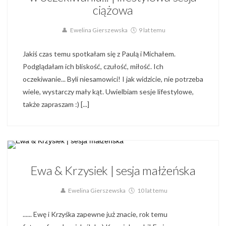
ciążowa
Ewelina Gierszewska
9 lat temu
Jakiś czas temu spotkałam się z Paulą i Michałem.
Podglądałam ich bliskość, czułość, miłość. Ich
oczekiwanie... Byli niesamowici! I jak widzicie, nie potrzeba
wiele, wystarczy mały kąt. Uwielbiam sesje lifestylowe,
także zapraszam :) [...]
Galeria Par,
Sesja Małżeńska
Ewa & Krzysiek | sesja małżeńska
Ewelina Gierszewska
10 lat temu
...... Ewę i Krzyśka zapewne już znacie, rok temu