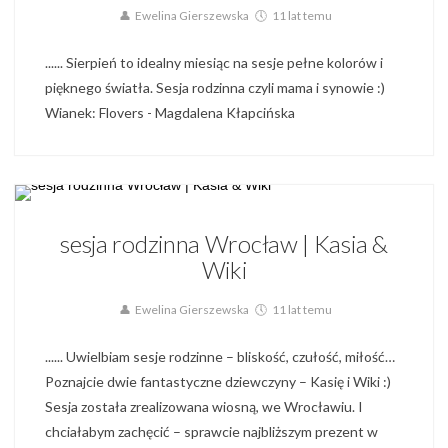
Ewelina Gierszewska
11 lat temu
...... Sierpień to idealny miesiąc na sesje pełne kolorów i
pięknego światła. Sesja rodzinna czyli mama i synowie :)
Wianek: Flovers - Magdalena Kłapcińska
Blog,
Portret,
Sesja Rodzinna,
Zdjęcia Rodzinne
sesja rodzinna Wrocław | Kasia &
Wiki
Ewelina Gierszewska
11 lat temu
...... Uwielbiam sesje rodzinne – bliskość, czułość, miłość…
Poznajcie dwie fantastyczne dziewczyny – Kasię i Wiki :)
Sesja została zrealizowana wiosną, we Wrocławiu. I
chciałabym zachęcić – sprawcie najbliższym prezent w