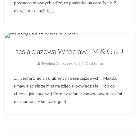
postaci cudownych zdjęć, to pamiątka na całe życie. Z
okazji, bez okazji, t[...]
Blog,
Zdjęcia ciążowe,
Zdjęcia Rodzinne
sesja ciążowa Wrocław | M & G & J
Ewelina Gierszewska
12 lat temu
...... Jedna z moich ulubionych sesji ciążowych... Magda,
umawiając się ze mną na zdjęcia, powiedziała – rób co
chcesz, jak chcesz :) Pełne zaufanie zaowocowało takimi
oto kadrami – smacznego :)